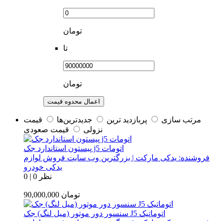
تومان
تا
تومان
اعمال محدوه قیمت
مرتب سازی
پربازديد ترين
جديدترين‌ها
قيمت
نزولی
قيمت صعودی
پیستون استاندارد جک j5 اتومات
فروشنده:
یدکی مارکت | بزرگترین وب سایت فروش لوازم
یدکی خودرو
0 نظر
|
0
تومان
90,000,000
سنسور دور موتور (میل لنگ) جک J5 اتوماتیک