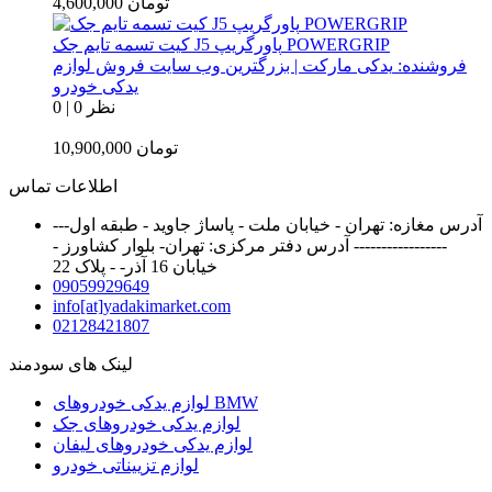
تومان
4,600,000
کیت تسمه تایم جک J5 پاورگریپ POWERGRIP
فروشنده:
یدکی مارکت | بزرگترین وب سایت فروش لوازم
یدکی خودرو
0 نظر
|
0
تومان
10,900,000
اطلاعات تماس
آدرس مغازه: تهران - خیابان ملت - پاساژ جاوید - طبقه اول---
----------------- آدرس دفتر مرکزی: تهران- بلوار کشاورز -
خیابان 16 آذر- - پلاک 22
09059929649
info[at]yadakimarket.com
02128421807
لینک های سودمند
لوازم یدکی خودروهای BMW
لوازم یدکی خودروهای جک
لوازم یدکی خودروهای لیفان
لوازم تزییناتی خودرو