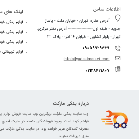
اطلاعات تماس
لینک های س
آدرس مغازه: تهران - خیابان ملت - پاساژ
لوازم یدکی خودرو
جاوید - طبقه اول-------------------- آدرس دفتر مرکزی:
لوازم یدکی خو
تهران- بلوار کشاورز - خیابان 16 آذر- - پلاک 22
لوازم یدکی خود
09059929649
لوازم تزییناتی 
info[at]yadakimarket.com
02128421807
درباره یدکی مارکت
وب سایت یدکی مارکت بزرگترین وب سایت فروش لوازم یدکی د
فراهم کرده است. وجود فروشندگان متعدد در سایت فضای رق
مصرف کنندگان عزیر خواهد بود. در سایت یدکی مارکت می تو
منزل دریافت نمایید.