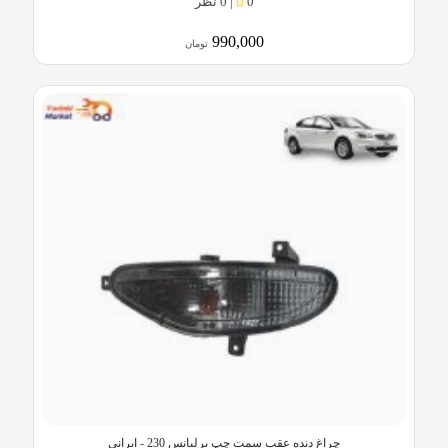
0
|
0 نظر
990,000
تومان
چراغ دنده عقب سمت چپ برلیانس 230 - ایرانی