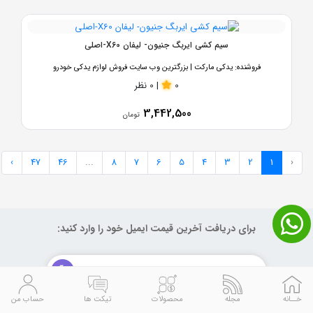
سیم کشی ایربگ جنیون- لیفان X60-اصلی
فروشنده:
یدکی مارکت | بزرگترین وب سایت فروش لوازم یدکی خودرو
0
|
0 نظر
3,442,500
تومان
›
47
46
...
8
7
6
5
4
3
2
1
‹
برای دریافت آخرین قیمت ایمیل خود را وارد کنید:
خــانه
مجله
محصولات
تیکت ها
حساب من
درباره یدکی مارکت