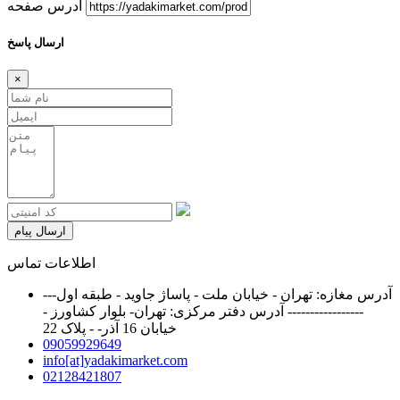
آدرس صفحه
ارسال پاسخ
×
ارسال پیام
اطلاعات تماس
آدرس مغازه: تهران - خیابان ملت - پاساژ جاوید - طبقه اول---
----------------- آدرس دفتر مرکزی: تهران- بلوار کشاورز -
خیابان 16 آذر- - پلاک 22
09059929649
info[at]yadakimarket.com
02128421807