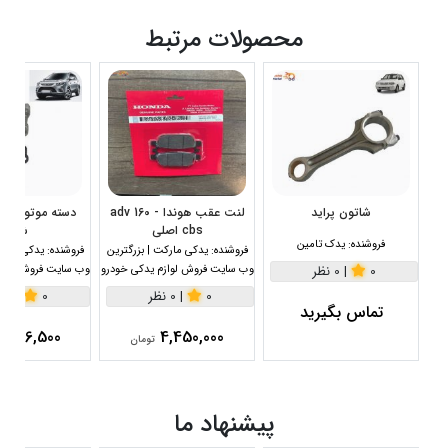
محصولات مرتبط
شاتون پراید
لنت عقب هوندا adv 160 -
cbs اصلی
شرکتی
فروشنده:
یدک تامین
فروشنده:
یدکی مارکت | بزرگترین
فروشنده:
یدکی مارکت
0
|
0 نظر
وب سایت فروش لوازم یدکی خودرو
وب سایت فروش لواز
0
|
0 نظر
0
|
0 نظر
تماس بگیرید
2,956,500
4,450,000
تومان
پیشنهاد ما