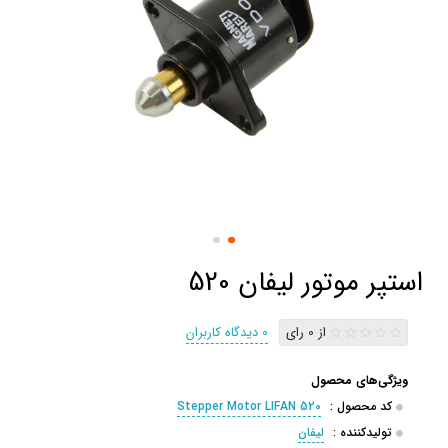
استپر موتور لیفان 520
از 0 رای
0 دیدگاه کاربران
ویژگی‌های محصول
کد محصول :
Stepper Motor LIFAN 520
تولیدکننده :
لیفان