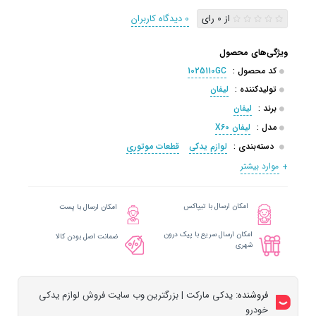
از 0 رای
0 دیدگاه کاربران
ویژگی‌های محصول
کد محصول :
1025110GC
تولیدکننده :
لیفان
برند :
لیفان
مدل :
لیفان X60
دسته‌بندی :
لوازم یدکی
قطعات موتوری
موارد بیشتر
امکان ارسال با تیپاکس
امکان ارسال با پست
امکان ارسال سریع با پیک درون
ضمانت اصل بودن کالا
شهری
فروشنده:
یدکی مارکت | بزرگترین وب سایت فروش لوازم یدکی
خودرو