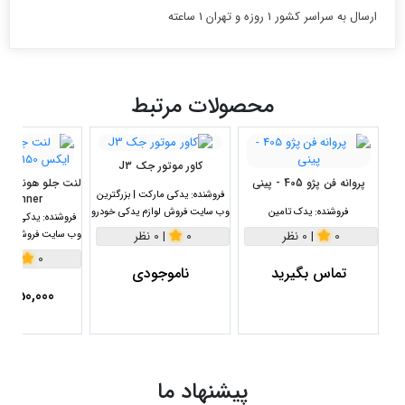
ارسال به سراسر کشور 1 روزه و تهران 1 ساعته
محصولات مرتبط
کاور موتور جک J3
پروانه فن پژو 405 - پینی
فروشنده:
یدکی مارکت | بزرگترین
winner اصلی
فروشنده:
یدک تامین
وب سایت فروش لوازم یدکی خودرو
فروشنده:
یدکی مارکت
0
|
0 نظر
وب سایت فروش لواز
0
|
0 نظر
0
|
0 نظر
تماس بگیرید
ناموجودی
4,450,000
پیشنهاد ما