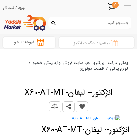
0
ورود / ثبت‌نام
فروشنده شو
پیشنهاد شگفت انگیز
یدکی مارکت | بزرگترین وب سایت فروش لوازم یدکی خودرو
/
لوازم یدکی
/
قطعات موتوری
انژکتور-- لیفان-X60-AT-MT
انژکتور-- لیفان-X60-AT-MT