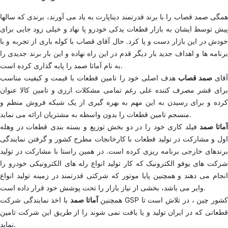
همگی صمد قصاب را با برند قدرتمند دیناپارت به یاد می آورند، برندی که سالها
پیش توسط ایشان به بازار قطعات یدکی خودرو پا نهاد و خیلی زود جایی برای
خودش در این بازار دست و پا کرد. حال آقای قصاب با کوله باری از تجربه و با
برنامه ها و اهداف جدید بار دیگر قدم در این راه نهاده و این بار برند جدیدی را
به نام آماتا صمد را پایه گذاری کرده است.
قای
صمد قصاب
هدف اصلی خود را تامین قطعات با قیمت و کیفیت مناسب
برای قشر مصرف کننده علی رغم تمامی مشکلات ارزی و تامین کالا عنوان
کرده و برای رسیدن به این مهم به بهره گیری از یک شبکه فروش منظم و
منسجم تامین قطعات را بدون واسطه به مشتریان ارائه می نماید.
ماتا صمد
فیلد کاری خود را در دو بخش توزیع و بسته بندی قطعات در وهله
اول و مشارکت در تولید قطعات با کارخانجات مطرح کشور و گرفتن نمایندگی
برندهای خارجی برنامه ریزی کرده است. در همین راستا با مشارکت در تولید
شرکت های یوفو الکترونیک که کار تولید انواع رله های الکترونیکی خودرو را
انجام می دهند و همچنین پایا موتور که شرکتی قدرتمند در زمینه تولید انواع
وایر می باشد، بخشی از نیاز بازار را تحت پوشش خود قرار داده است.
همچنین
آماتا صمد
با اخذ نمایندگی شرکت GSP کشور چین ، در تلاش است تا
قطعاتی که در ایران تولید و یا یافت نمی شوند را از طریق این شرکت تامین
نماید.