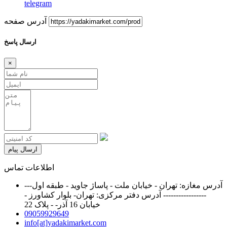
telegram
آدرس صفحه
ارسال پاسخ
×
ارسال پیام
اطلاعات تماس
آدرس مغازه: تهران - خیابان ملت - پاساژ جاوید - طبقه اول---
----------------- آدرس دفتر مرکزی: تهران- بلوار کشاورز -
خیابان 16 آذر- - پلاک 22
09059929649
info[at]yadakimarket.com