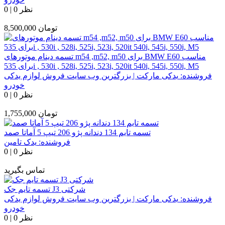
0 نظر
|
0
تومان
8,500,000
تسمه دینام موتورهای m54 ,m52, m50 برای BMW E60 مناسب
برای 535i , 530i , 528i, 525i, 523i, 520it 540i, 545i, 550i, M5
فروشنده:
یدکی مارکت | بزرگترین وب سایت فروش لوازم یدکی
خودرو
0 نظر
|
0
تومان
1,755,000
تسمه تایم 134 دندانه پژو 206 تیپ 5 آماتا صمد
فروشنده:
یدک تامین
0 نظر
|
0
تماس بگیرید
تسمه تایم جک J3 شرکتی
فروشنده:
یدکی مارکت | بزرگترین وب سایت فروش لوازم یدکی
خودرو
0 نظر
|
0