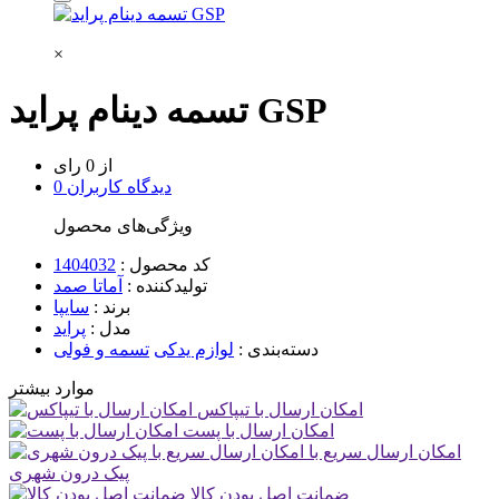
×
تسمه دینام پراید GSP
از 0 رای
0 دیدگاه کاربران
ویژگی‌های محصول
کد محصول :
1404032
تولیدکننده :
آماتا صمد
برند :
سایپا
مدل :
پراید
دسته‌بندی :
لوازم یدکی
تسمه و فولی
موارد بیشتر
امکان ارسال با تیپاکس
امکان ارسال با پست
امکان ارسال سریع با
پیک درون شهری
ضمانت اصل بودن کالا