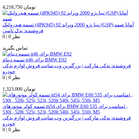
تومان
4,218,750
تسمه هیدرولیک (4PK945) تیبا پژو 2000 وپراید 92 (GSP) آماتا صمد
فروشنده:
یدک تامین
0 نظر
|
0
تماس بگیرید
تسمه دینام n46 برای BMW E92
فروشنده:
یدکی مارکت | بزرگترین وب سایت فروش لوازم یدکی
خودرو
0 نظر
|
0
تومان
1,323,000
تسمه کولر موتورهای m54 برای BMW E60 مناسب برای 535i ,
530i , 528i, 525i, 523i, 520it 540i, 545i, 550i, M5
فروشنده:
یدکی مارکت | بزرگترین وب سایت فروش لوازم یدکی
خودرو
0 نظر
|
0