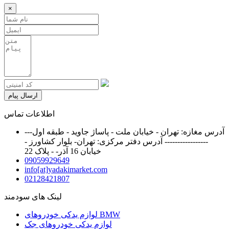
×
ارسال پیام
اطلاعات تماس
آدرس مغازه: تهران - خیابان ملت - پاساژ جاوید - طبقه اول---
----------------- آدرس دفتر مرکزی: تهران- بلوار کشاورز -
خیابان 16 آذر- - پلاک 22
09059929649
info[at]yadakimarket.com
02128421807
لینک های سودمند
لوازم یدکی خودروهای BMW
لوازم یدکی خودروهای جک