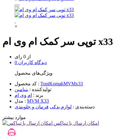
×
توپی سر کمک ام وی ام x33
از 0 رای
0 دیدگاه کاربران
ویژگی‌های محصول
TopiKomakMVMx33
کد محصول :
تولیدکننده :
بنیامین
برند :
ام وی ام
MVM X33
مدل :
دسته‌بندی :
لوازم یدکی
فرمان و جلوبندی
موارد بیشتر
امکان ارسال با تیپاکس