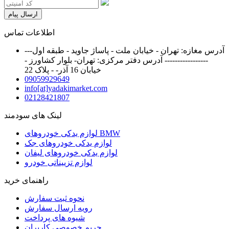
ارسال پیام
اطلاعات تماس
آدرس مغازه: تهران - خیابان ملت - پاساژ جاوید - طبقه اول---
----------------- آدرس دفتر مرکزی: تهران- بلوار کشاورز -
خیابان 16 آذر- - پلاک 22
09059929649
info[at]yadakimarket.com
02128421807
لینک های سودمند
لوازم یدکی خودروهای BMW
لوازم یدکی خودروهای جک
لوازم یدکی خودروهای لیفان
لوازم تزییناتی خودرو
راهنمای خرید
نحوه ثبت سفارش
رویه ارسال سفارش
شیوه های پرداخت
حریم خصوصی کاربران