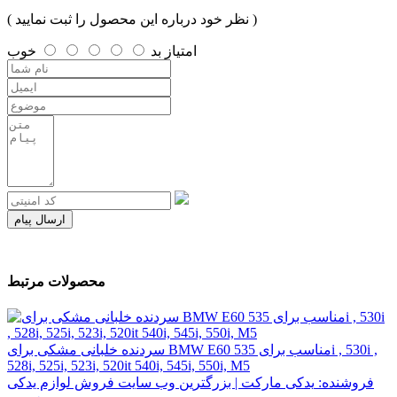
( نظر خود درباره این محصول را ثبت نمایید )
امتیاز
بد
خوب
ارسال پیام
محصولات مرتبط
سردنده خلبانی مشکی برای BMW E60 مناسب برای 535i , 530i ,
528i, 525i, 523i, 520it 540i, 545i, 550i, M5
فروشنده:
یدکی مارکت | بزرگترین وب سایت فروش لوازم یدکی