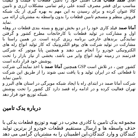
آقای
صمد قصاب
هدف اصلی خود را تامین قطعات با قیمت و کیفیت
مناسب برای قشر مصرف کننده علی رغم تمامی مشکلات ارزی و تامین
کالا عنوان کرده و برای رسیدن به این مهم به بهره گیری از یک شبکه
فروش منظم و منسجم تامین قطعات را بدون واسطه به مشتریان ارائه می
نماید.
آماتا صمد
فیلد کاری خود را در دو بخش توزیع و بسته بندی قطعات در وهله
اول و مشارکت در تولید قطعات با کارخانجات مطرح کشور و گرفتن
نمایندگی برندهای خارجی برنامه ریزی کرده است. در همین راستا با
مشارکت در تولید شرکت های یوفو الکترونیک که کار تولید انواع رله های
الکترونیکی خودرو را انجام می دهند و همچنین پایا موتور که شرکتی
قدرتمند در زمینه تولید انواع وایر می باشد، بخشی از نیاز بازار را تحت
پوشش خود قرار داده است.
همچنین
آماتا صمد
با اخذ نمایندگی شرکت GSP کشور چین ، در تلاش است
تا قطعاتی که در ایران تولید و یا یافت نمی شوند را از طریق این شرکت
تامین نماید.
شرکت آماتا صمد در ابتدای راه با ایجاد شبکه مویرگی در استان های البرز و
تهران فعالیت کرده و در ادامه راه قصد دارد کل کشور را تحت پوشش
شبکه توزیع خود قرار دهد.
درباره یدک تامین
مجموعه یدک تامین با کادری مجرب در تهیه و توزیع قطعات یدکی با
حذف واسطه ها و ارسال مستقیم قطعات خودرو از برترین تولید
کنندگان و وارد کنندگان،این اطمینان را به مشتریان گرامی می دهد