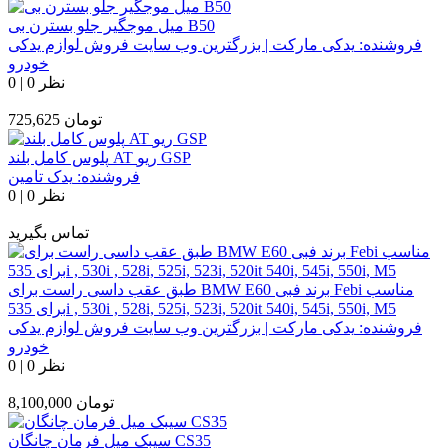
میل موجگیر جلو بسترن بی B50
فروشنده:
یدکی مارکت | بزرگترین وب سایت فروش لوازم یدکی
خودرو
0 نظر
|
0
تومان
725,625
پلوس کامل بلند AT ریو GSP
فروشنده:
یدک تامین
0 نظر
|
0
تماس بگیرید
طبق عقب داسی راست برای BMW E60 برند فبی Febi مناسب
برای 535i , 530i , 528i, 525i, 523i, 520it 540i, 545i, 550i, M5
فروشنده:
یدکی مارکت | بزرگترین وب سایت فروش لوازم یدکی
خودرو
0 نظر
|
0
تومان
8,100,000
سیبک میل فرمان چانگان CS35