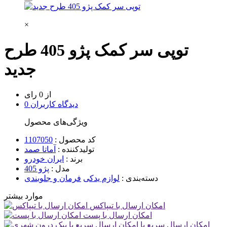
×
توپی سر کمک پژو 405 طرح
جدید
از 0 رای
0 دیدگاه کاربران
ویژگی‌های محصول
کد محصول :
1107050
تولیدکننده :
آماتا صمد
برند :
ایران خودرو
مدل :
پژو 405
دسته‌بندی :
لوازم یدکی
فرمان و جلوبندی
موارد بیشتر
امکان ارسال با تیپاکس
امکان ارسال با پست
امکان ارسال سریع با