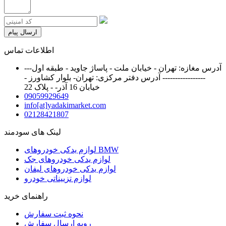
ارسال پیام
اطلاعات تماس
آدرس مغازه: تهران - خیابان ملت - پاساژ جاوید - طبقه اول---
----------------- آدرس دفتر مرکزی: تهران- بلوار کشاورز -
خیابان 16 آذر- - پلاک 22
09059929649
info[at]yadakimarket.com
02128421807
لینک های سودمند
لوازم یدکی خودروهای BMW
لوازم یدکی خودروهای جک
لوازم یدکی خودروهای لیفان
لوازم تزییناتی خودرو
راهنمای خرید
نحوه ثبت سفارش
رویه ارسال سفارش