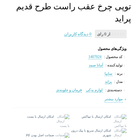
توپی چرخ عقب راست طرح قدیم
پراید
از 0 رای
0 دیدگاه کاربران
ویژگی‌های محصول
کد محصول :
1407024
تولیدکننده :
آماتا صمد
برند :
سایپا
مدل :
پراید
دسته‌بندی :
لوازم یدکی
فرمان و جلوبندی
موارد بیشتر
امکان ارسال با تیپاکس
امکان ارسال با پست
امکان ارسال سریع با پیک درون
شهری
ضمانت اصل بودن کالا