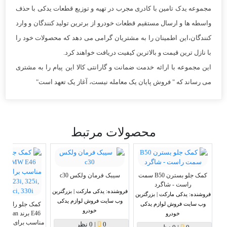
مجموعه یدک تامین با کادری مجرب در تهیه و توزیع قطعات یدکی با حذف
واسطه ها و ارسال مستقیم قطعات خودرو از برترین تولید کنندگان و وارد
کنندگان،این اطمینان را به مشتریان گرامی می دهد که محصولات خود را
با نازل ترین قیمت و بالاترین کیفیت دریافت خواهند کرد.
این مجموعه با ارائه خدمت ضمانت و گارانتی کالا این پیام را به مشتری
می رساند که " فروش پایان یک معامله نیست، آغاز یک تعهد است"
محصولات مرتبط
کمک جلو بسترن B50 سمت
سیبک فرمان ولکس c30
راست - شاگرد
فروشنده:
یدکی مارکت | بزرگترین
فروشنده:
یدکی مارکت | بزرگترین
وب سایت فروش لوازم یدکی
وب سایت فروش لوازم یدکی
خودرو
E46 
خودرو
مناسب برا
0
|
0 نظر