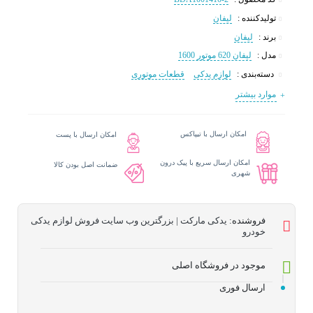
تولیدکننده :
لیفان
برند :
لیفان
مدل :
لیفان 620 موتور 1600
دسته‌بندی :
لوازم یدکی
قطعات موتوری
موارد بیشتر
امکان ارسال با تیپاکس
امکان ارسال با پست
امکان ارسال سریع با پیک درون
ضمانت اصل بودن کالا
شهری
فروشنده:
یدکی مارکت | بزرگترین وب سایت فروش لوازم یدکی
خودرو
موجود در فروشگاه اصلی
ارسال فوری