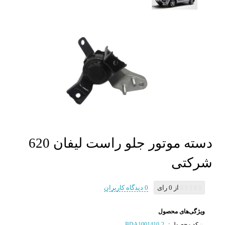
دسته موتور جلو راست لیفان 620
شرکتی
از 0 رای
0 دیدگاه کاربران
ویژگی‌های محصول
کد محصول :
BDA1001410-2