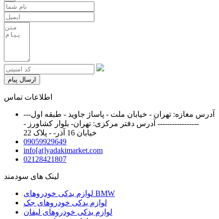
ارسال پیام
اطلاعات تماس
آدرس مغازه: تهران - خیابان ملت - پاساژ جاوید - طبقه اول---
----------------- آدرس دفتر مرکزی: تهران- بلوار کشاورز -
خیابان 16 آذر- - پلاک 22
09059929649
info[at]yadakimarket.com
02128421807
لینک های سودمند
لوازم یدکی خودروهای BMW
لوازم یدکی خودروهای جک
لوازم یدکی خودروهای لیفان