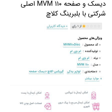
دیسک و صفحه MVM 110 اصلی
شرکتی با بلبرینگ کلاچ
از 1 رای
0 دیدگاه کاربران
ویژگی‌های محصول
کد محصول :
MVM110Disc
تولیدکننده :
ام وی ام
برند :
ام وی ام
مدل :
MVM 110
دسته‌بندی :
لوازم یدکی
گیربکس-کلاچ-دیسک صفحه
موارد بیشتر
امکان ارسال با تیپاکس
امکان ارسال با پست
امکان ارسال سریع با پیک درون
ضمانت اصل بودن کالا
شهری