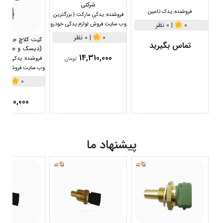
شرکتی
فروشنده:
یدک تامین
فروشنده:
یدکی مارکت | بزرگترین
0
|
0 نظر
وب سایت فروش لوازم یدکی خودرو
0
|
0 نظر
تماس بگیرید
(دیسک و صفحه و
14,310,000
فروشنده:
یدکی مارکت
تومان
وب سایت فروش لواز
0
|
0 نظر
9,400,000
پیشنهاد ما