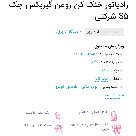
رادیاتور خنک کن روغن گیربکس جک
S5 شرکتی
از 0 رای
0 دیدگاه کاربران
ویژگی‌های محصول
کد محصول :
1301200U7054
تولیدکننده :
جک
برند :
جک
مدل :
جک S5
دسته‌بندی :
لوازم یدکی
رادیاتور خودرو
موارد بیشتر
امکان ارسال با تیپاکس
امکان ارسال با پست
امکان ارسال سریع با پیک درون
ضمانت اصل بودن کالا
شهری