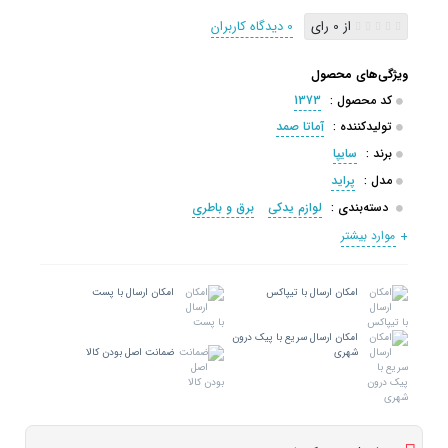
از 0 رای
0 دیدگاه کاربران
ویژگی‌های محصول
کد محصول :
1373
تولیدکننده :
آماتا صمد
برند :
سایپا
مدل :
پراید
دسته‌بندی :
لوازم یدکی
برق و باطری
موارد بیشتر
امکان ارسال با تیپاکس
امکان ارسال با پست
امکان ارسال سریع با پیک درون
شهری
ضمانت اصل بودن کالا