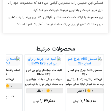
کنندگان،این اطمینان را به مشتریان گرامی می دهد که محصولات خود را با
نازل ترین قیمت و بالاترین کیفیت دریافت خواهند کرد.
این مجموعه با ارائه خدمت ضمانت و گارانتی کالا این پیام را به مشتری
می رساند که " فروش پایان یک معامله نیست، آغاز یک تعهد است"
محصولات مرتبط
سنسور ABS چرخ جلو لیفان
کلید خام چراغدار برای بی ام و
X60
BMW E36
تیپ 1
فروشنده:
یدکی مارکت | بزرگترین
فروشنده:
یدکی مارکت | بزرگترین
فروشنده:
یدک 
وب سایت فروش لوازم یدکی خودرو
وب سایت فروش لوازم یدکی خودرو
0
|
0 نظر
0
|
0 نظر
0
|
0 نظر
تماس بگی
1,147,500
2,950,000
تومان
تومان