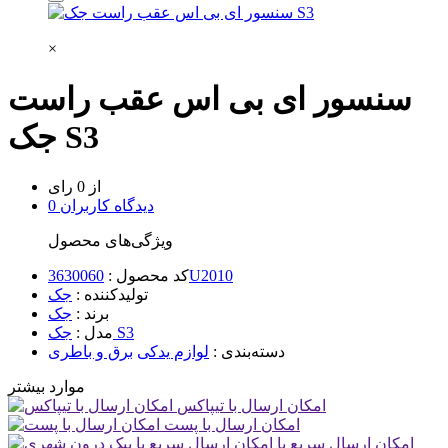
×
سنسور ای بی اس عقب راست
جک S3
از 0 رای
0 دیدگاه کاربران
ویژگی‌های محصول
3630060U2010
کد محصول :
تولیدکننده :
جک
برند :
جک
جک S3
مدل :
دسته‌بندی :
لوازم یدکی
برق و باطری
موارد بیشتر
امکان ارسال با تیپاکس
امکان ارسال با پست
امکان ارسال سریع با