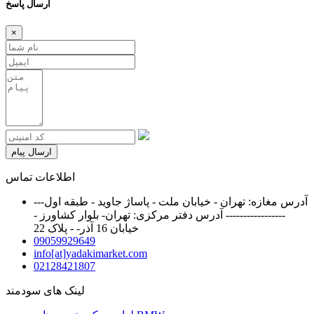
ارسال پاسخ
×
ارسال پیام
اطلاعات تماس
آدرس مغازه: تهران - خیابان ملت - پاساژ جاوید - طبقه اول---
----------------- آدرس دفتر مرکزی: تهران- بلوار کشاورز -
خیابان 16 آذر- - پلاک 22
09059929649
info[at]yadakimarket.com
02128421807
لینک های سودمند