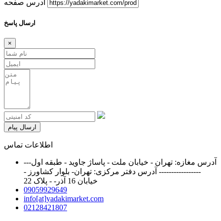
آدرس صفحه
ارسال پاسخ
×
ارسال پیام
اطلاعات تماس
آدرس مغازه: تهران - خیابان ملت - پاساژ جاوید - طبقه اول---
----------------- آدرس دفتر مرکزی: تهران- بلوار کشاورز -
خیابان 16 آذر- - پلاک 22
09059929649
info[at]yadakimarket.com
02128421807