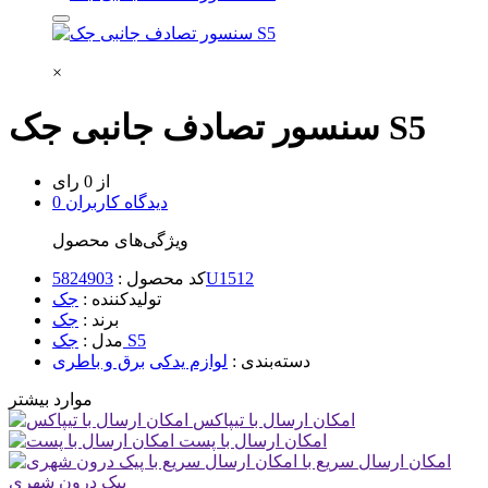
×
سنسور تصادف جانبی جک S5
از 0 رای
0 دیدگاه کاربران
ویژگی‌های محصول
5824903U1512
کد محصول :
تولیدکننده :
جک
برند :
جک
جک S5
مدل :
دسته‌بندی :
لوازم یدکی
برق و باطری
موارد بیشتر
امکان ارسال با تیپاکس
امکان ارسال با پست
امکان ارسال سریع با
پیک درون شهری