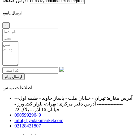
آدرس صفحه
ارسال پاسخ
×
ارسال پیام
اطلاعات تماس
آدرس مغازه: تهران - خیابان ملت - پاساژ جاوید - طبقه اول---
----------------- آدرس دفتر مرکزی: تهران- بلوار کشاورز -
خیابان 16 آذر- - پلاک 22
09059929649
info[at]yadakimarket.com
02128421807