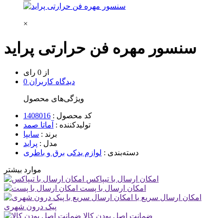
×
سنسور مهره فن حرارتی پراید
از 0 رای
0 دیدگاه کاربران
ویژگی‌های محصول
کد محصول :
1408016
تولیدکننده :
آماتا صمد
برند :
سایپا
مدل :
پراید
دسته‌بندی :
لوازم یدکی
برق و باطری
موارد بیشتر
امکان ارسال با تیپاکس
امکان ارسال با پست
امکان ارسال سریع با
پیک درون شهری
ضمانت اصل بودن کالا