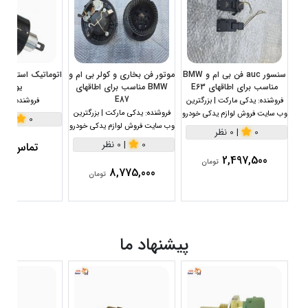
سنسور auc فن بی ام و BMW
موتور فن بخاری و کولر بی ام و
مناسب برای اطاقهای E63
BMW مناسب برای اطاقهای
یوگسلا
E87
فروشنده:
یدکی مارکت | بزرگترین
فروشنده:
یدک 
فروشنده:
یدکی مارکت | بزرگترین
وب سایت فروش لوازم یدکی خودرو
0
|
0 نظر
وب سایت فروش لوازم یدکی خودرو
0
|
0 نظر
0
|
0 نظر
تماس بگی
2,497,500
تومان
8,775,000
تومان
پیشنهاد ما