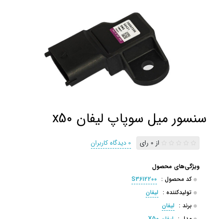
سنسور میل سوپاپ لیفان x50
از 0 رای
0 دیدگاه کاربران
ویژگی‌های محصول
کد محصول :
S3612200
تولیدکننده :
لیفان
برند :
لیفان
مدل :
لیفان X50