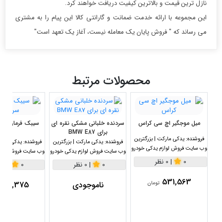
نازل ترین قیمت و بالاترین کیفیت دریافت خواهند کرد.
این مجموعه با ارائه خدمت ضمانت و گارانتی کالا این پیام را به مشتری
می رساند که " فروش پایان یک معامله نیست، آغاز یک تعهد است"
محصولات مرتبط
میل موجگیر اچ سی کراس
سردنده خلبانی مشکی نقره ای
سیبک فرمان برل
برای BMW E87
300
فروشنده:
یدکی مارکت | بزرگترین
فروشنده:
یدکی مارکت | بزرگترین
فروشنده:
یدکی مارکت
وب سایت فروش لوازم یدکی خودرو
وب سایت فروش لوازم یدکی خودرو
وب سایت فروش لواز
0
|
0 نظر
0
|
0 نظر
0
|
0 نظر
531,563
ناموجودی
624,375
تومان