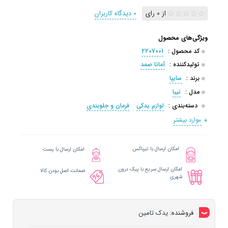
از 0 رای
0 دیدگاه کاربران
ویژگی‌های محصول
کد محصول :
2207001
تولیدکننده :
آماتا صمد
برند :
سایپا
مدل :
تیبا
دسته‌بندی :
لوازم یدکی
فرمان و جلوبندی
موارد بیشتر
امکان ارسال با تیپاکس
امکان ارسال با پست
امکان ارسال سریع با پیک درون
ضمانت اصل بودن کالا
شهری
فروشنده:
یدک تامین