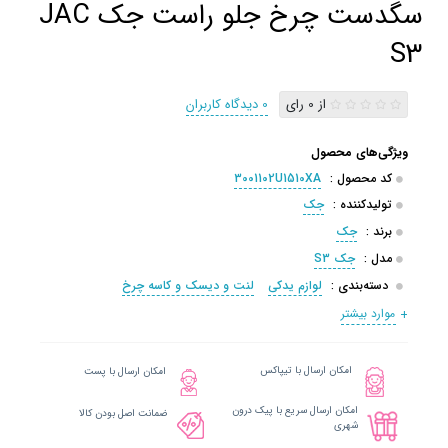
سگدست چرخ جلو راست جک JAC
S3
از 0 رای
0 دیدگاه کاربران
ویژگی‌های محصول
کد محصول :
3001102U1510XA
تولیدکننده :
جک
برند :
جک
مدل :
جک S3
دسته‌بندی :
لوازم یدکی
لنت و دیسک و کاسه چرخ
موارد بیشتر
امکان ارسال با تیپاکس
امکان ارسال با پست
امکان ارسال سریع با پیک درون
ضمانت اصل بودن کالا
شهری