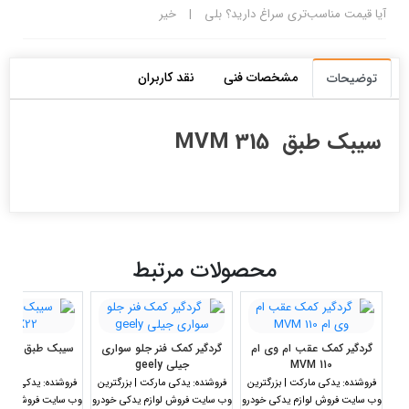
آیا قیمت مناسب‌تری سراغ دارید؟
بلی
|
خیر
مشخصات فنی
نقد کاربران
توضیحات
سیبک طبق MVM 315
محصولات مرتبط
گردگیر کمک عقب ام وی ام
گردگیر کمک فنر جلو سواری
MVM 110
جیلی geely
X22
فروشنده:
یدکی مارکت | بزرگترین
فروشنده:
یدکی مارکت | بزرگترین
فروشنده:
یدکی مارکت
وب سایت فروش لوازم یدکی خودرو
وب سایت فروش لوازم یدکی خودرو
وب سایت فروش لواز