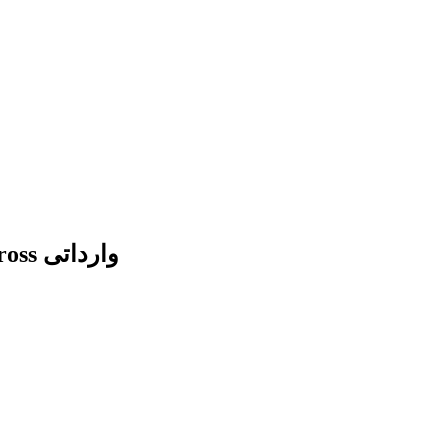
شلگیر جلو سمت راست اچ سی کراس h30 cross وارداتی