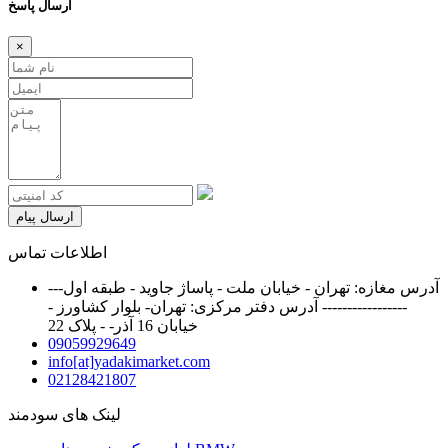
ارسال پاسخ
×
ارسال پیام
اطلاعات تماس
آدرس مغازه: تهران - خیابان ملت - پاساژ جاوید - طبقه اول---
----------------- آدرس دفتر مرکزی: تهران- بلوار کشاورز -
خیابان 16 آذر- - پلاک 22
09059929649
info[at]yadakimarket.com
02128421807
لینک های سودمند