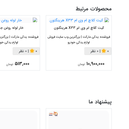
محصولات مرتبط
کیت کلاچ ام وی ام X33 هرینگتون
خار لوله روغن جک
فروشنده:
یدکی مارکت | بزرگترین وب سایت فروش
فروشنده:
یدکی مارکت | بزرگت
لوازم یدکی خودرو
لوازم یدکی خود
0
|
0 نظر
0
|
0 نظر
513,000
10,900,000
تومان
تومان
پیشنهاد ما