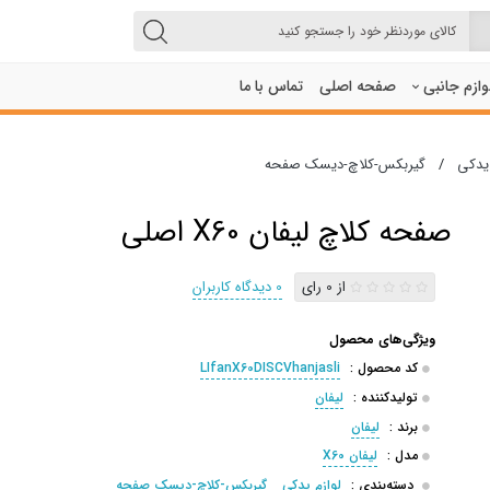
لوازم جانبی
صفحه اصلی
تماس با ما
 یدکی
/
گیربکس-کلاچ-دیسک صفحه
صفحه کلاچ لیفان X60 اصلی
از 0 رای
0 دیدگاه کاربران
ویژگی‌های محصول
کد محصول :
LIfanX60DISCVhanjasli
تولیدکننده :
لیفان
برند :
لیفان
مدل :
لیفان X60
دسته‌بندی :
لوازم یدکی
گیربکس-کلاچ-دیسک صفحه