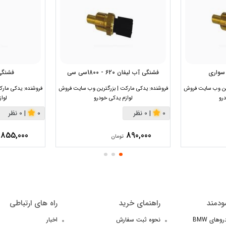
سواری
فشنگی آب لیفان 620 - 1800سی سی
فشنگی 
رین وب سایت فروش
فروشنده:
یدکی مارکت | بزرگترین وب سایت فروش
فروشنده:
یدکی مارک
رو
لوازم یدکی خودرو
لوا
0
|
0 نظر
0
|
0 نظر
855,000
890,000
تومان
ودمند
راهنمای خرید
راه های ارتباطی
های BMW
نحوه ثبت سفارش
اخبار