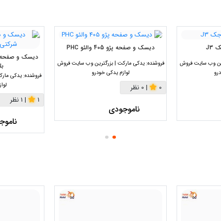
 J3
دیسک و صفحه پژو 405 والئو PHC
رین وب سایت فروش
فروشنده:
یدکی مارکت | بزرگترین وب سایت فروش
بل
رو
لوازم یدکی خودرو
فروشنده:
یدکی مارک
لوا
0
|
0 نظر
1
|
1 نظر
ناموجودی
ناموج