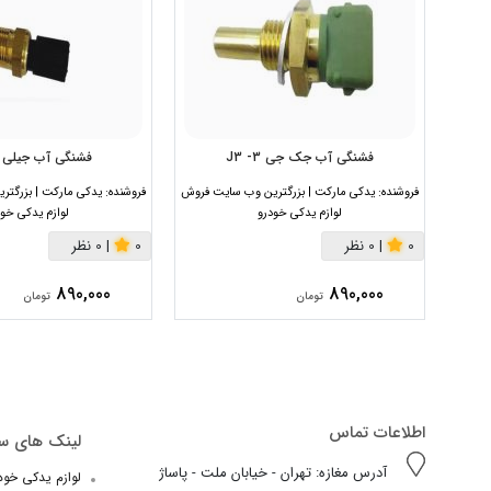
فشنگی آب جک جی 3- J3
فشنگی آب جیلی 
فروشنده:
یدکی مارکت | بزرگترین وب سایت فروش
فروشنده:
یدکی مارکت | بزرگت
لوازم یدکی خودرو
لوازم یدکی خود
0
|
0 نظر
0
|
0 نظر
890,000
890,000
تومان
تومان
اطلاعات تماس
لینک های س
آدرس مغازه: تهران - خیابان ملت - پاساژ
لوازم یدکی خودرو