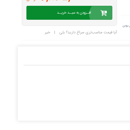
افــزودن به سبــد خریــد
 بودن
آیا قیمت مناسب‌تری سراغ دارید؟
بلی
|
خیر