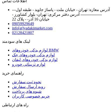
اطلاعات تماس
آدرس مغازه: تهران - خیابان ملت - پاساژ جاوید - طبقه اول---
----------------- آدرس دفتر مرکزی: تهران- بلوار کشاورز -
خیابان 16 آذر- - پلاک 22
09059929649
info[at]yadakimarket.com
02128421807
لینک های سودمند
لوازم یدکی خودروهای BMW
لوازم یدکی خودروهای جک
لوازم یدکی خودروهای لیفان
لوازم تزییناتی خودرو
راهنمای خرید
نحوه ثبت سفارش
رویه ارسال سفارش
شیوه های پرداخت
حریم خصوصی کاربران
راه های ارتباطی