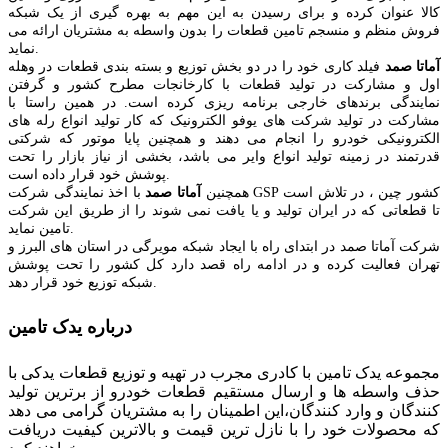
کالا عنوان کرده و برای رسیدن به این مهم به بهره گیری از یک شبکه
فروش منظم و منسجم تامین قطعات را بدون واسطه به مشتریان ارائه می
نماید.
آماتا صمد
فیلد کاری خود را در دو بخش توزیع و بسته بندی قطعات در وهله
اول و مشارکت در تولید قطعات با کارخانجات مطرح کشور و گرفتن
نمایندگی برندهای خارجی برنامه ریزی کرده است. در همین راستا با
مشارکت در تولید شرکت های یوفو الکترونیک که کار تولید انواع رله های
الکترونیکی خودرو را انجام می دهند و همچنین پایا موتور که شرکتی
قدرتمند در زمینه تولید انواع وایر می باشد، بخشی از نیاز بازار را تحت
پوشش خود قرار داده است.
همچنین
آماتا صمد
با اخذ نمایندگی شرکت GSP کشور چین ، در تلاش است
تا قطعاتی که در ایران تولید و یا یافت نمی شوند را از طریق این شرکت
تامین نماید.
شرکت آماتا صمد در ابتدای راه با ایجاد شبکه مویرگی در استان های البرز و
تهران فعالیت کرده و در ادامه راه قصد دارد کل کشور را تحت پوشش
شبکه توزیع خود قرار دهد.
درباره یدک تامین
مجموعه یدک تامین با کادری مجرب در تهیه و توزیع قطعات یدکی با
حذف واسطه ها و ارسال مستقیم قطعات خودرو از برترین تولید
کنندگان و وارد کنندگان،این اطمینان را به مشتریان گرامی می دهد
که محصولات خود را با نازل ترین قیمت و بالاترین کیفیت دریافت