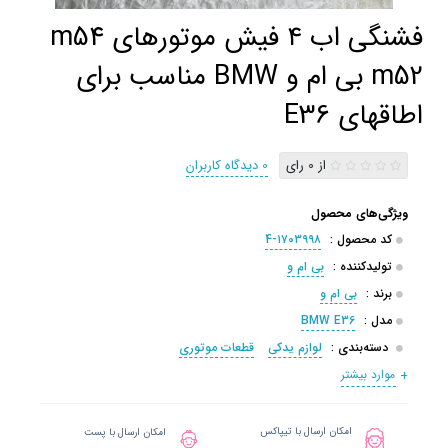
فشنگی اب ۴ فیش موتورهای m54
m52 بی ام و BMW مناسب برای
اطاقهای E36
از 0 رای
0 دیدگاه کاربران
ویژگی‌های محصول
کد محصول :
۱۷۰۳۹۹۸-4
تولیدکننده :
بی ام و
برند :
بی ام و
مدل :
BMW E36
دسته‌بندی :
لوازم یدکی
قطعات موتوری
موارد بیشتر
امکان ارسال با تیپاکس
امکان ارسال با پست