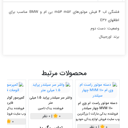
فشنگی اب ۴ فیش موتورهای m54 m52 بی ام و BMW مناسب برای
اطاقهای E36
وضعیت: دست دوم
برند: اورجینال
محصولات مرتبط
واشر سر سیلندر پراید 1.5 میلی
متر
فابریک ا
دسته موتور راست ام وی ام
110 MVM چهار سیلندر
فروشنده:
یدک تامین
فروشنده:
یدکی مارکت
فروشنده:
یدکی مارکت | بزرگترین
وب سایت فروش لواز
0
|
0 نظر
وب سایت فروش لوازم یدکی خودرو
0
|
0 نظر
0
|
0 نظر
تماس بگیرید