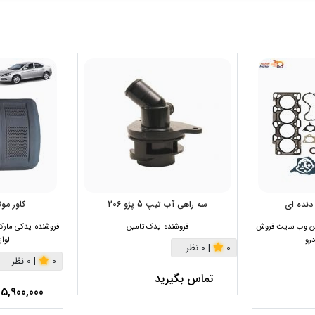
سه راهی آب تیپ 5 پژو 206
کاور موتور
رین وب سایت فروش
فروشنده:
یدک تامین
فروشنده:
یدکی مارک
رو
لوا
0
|
0 نظر
0
|
0 نظر
تماس بگیرید
5,900,000