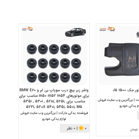
 جک J5 1500
واشر زیر پیچ درب سوپاپ بی ام و BMW E60
برای موتورهای m50 m52 m54 مناسب برای
ت | بزرگترین وب سایت فروش
فروشنده:
مناسب برای 535i , 530i , 528i, 525i,
زم یدکی خودرو
523i, 520it 540i, 545i, 550i, M5
فروشنده:
یدکی مارکت | بزرگترین وب سایت فروش
|
0
لوازم یدکی خودرو
0
|
0 نظر
تومان