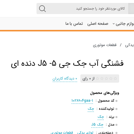
لوازم جانبی
صفحه اصلی
تماس با ما
 یدکی
/
قطعات موتوری
فشنگی آب جک جی 5- J5 دنده ای
از 0 رای
0 دیدگاه کاربران
ویژگی‌های محصول
کد محصول :
1026604gaa-1
تولیدکننده :
جک
برند :
جک
مدل :
جک J5
دسته‌بندی :
لوازم یدکی
قطعات موتوری