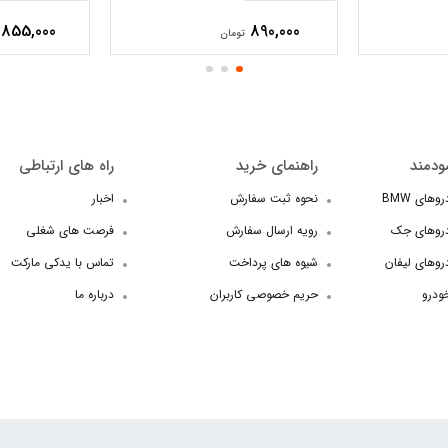
855,000
890,000
تومان
ودمند
راهنمای خرید
راه های ارتباطی
های BMW
نحوه ثبت سفارش
اخبار
دروهای جک
رویه ارسال سفارش
فرصت های شغلی
روهای لیفان
شیوه های پرداخت
تماس با یدکی مارکت
خودرو
حریم خصوصی کاربران
درباره ما