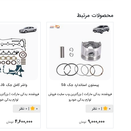
محصولات مرتبط
پیستون استاندارد جک S5
واشر کامل جک J5 دنده ای
فروشنده:
یدکی مارکت | بزرگترین وب سایت فروش
فروشنده:
یدکی مارکت | بزرگت
لوازم یدکی خودرو
لوازم یدکی خود
0
|
0 نظر
0
|
0 نظر
4,600,000
9,000,000
تومان
تومان