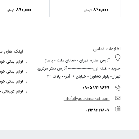
890,000
890,000
تومان
تومان
اطلاعات تماس
لینک های س
آدرس مغازه: تهران - خیابان ملت - پاساژ
لوازم یدکی خودرو
جاوید - طبقه اول-------------------- آدرس دفتر مرکزی:
لوازم یدکی خو
تهران- بلوار کشاورز - خیابان 16 آذر- - پلاک 22
لوازم یدکی خود
09059929649
لوازم تزییناتی 
info[at]yadakimarket.com
02128421807