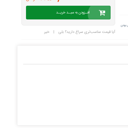
افــزودن به سبــد خریــد
 بودن
آیا قیمت مناسب‌تری سراغ دارید؟
بلی
|
خیر