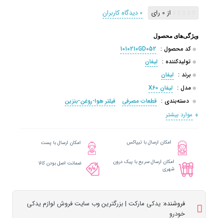
از 0 رای
0 دیدگاه کاربران
ویژگی‌های محصول
کد محصول :
1010210GD052
تولیدکننده :
لیفان
برند :
لیفان
مدل :
لیفان X60
دسته‌بندی :
قطعات مصرفی
فیلتر هوا-روغن-بنزین
موارد بیشتر
امکان ارسال با تیپاکس
امکان ارسال با پست
امکان ارسال سریع با پیک درون
ضمانت اصل بودن کالا
شهری
فروشنده:
یدکی مارکت | بزرگترین وب سایت فروش لوازم یدکی
خودرو