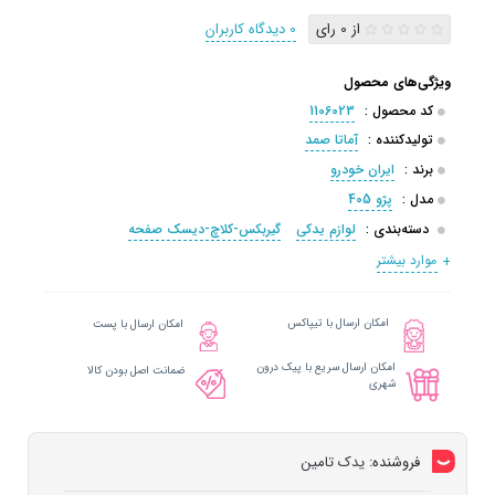
از 0 رای
0 دیدگاه کاربران
ویژگی‌های محصول
کد محصول :
1106023
تولیدکننده :
آماتا صمد
برند :
ایران خودرو
مدل :
پژو 405
دسته‌بندی :
لوازم یدکی
گیربکس-کلاچ-دیسک صفحه
موارد بیشتر
امکان ارسال با تیپاکس
امکان ارسال با پست
امکان ارسال سریع با پیک درون
ضمانت اصل بودن کالا
شهری
فروشنده:
یدک تامین