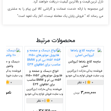
نازل ترین قیمت و بالاترین کیفیت دریافت خواهند کرد.
این مجموعه با ارائه خدمت ضمانت و گارانتی کالا این پیام را به مشتری
می رساند که " فروش پایان یک معامله نیست، آغاز یک تعهد است"
محصولات مرتبط
ساچمه کلاچ یاماها آیروکس
اصلی
واشور VASURE
انواع دیسک و صفحه و
فروشنده:
یدکی مارکت | بزرگترین
فروشنده:
یدکی مارکت
فلایویل موتورهای m50 m52
وب سایت فروش لوازم یدکی خودرو
وب سایت فروش لواز
m54 بی ام و BMW مناسب
0
|
0 نظر
0
|
0 نظر
برای اطاقهای E34
فروشنده:
یدکی مارکت | بزرگترین
3,000,000
ناموجو
تومان
وب سایت فروش لوازم یدکی خودرو
0
|
0 نظر
37,125,000