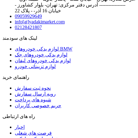
----------------- آدرس دفتر مرکزی: تهران- بلوار کشاورز -
خیابان 16 آذر- - پلاک 22
09059929649
info[at]yadakimarket.com
02128421807
لینک های سودمند
لوازم یدکی خودروهای BMW
لوازم یدکی خودروهای جک
لوازم یدکی خودروهای لیفان
لوازم تزییناتی خودرو
راهنمای خرید
نحوه ثبت سفارش
رویه ارسال سفارش
شیوه های پرداخت
حریم خصوصی کاربران
راه های ارتباطی
اخبار
فرصت های شغلی