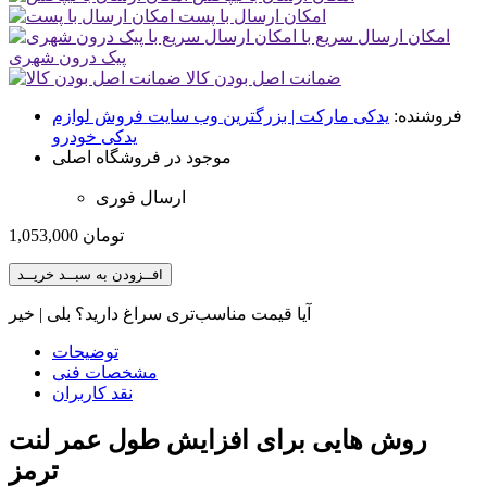
امکان ارسال با پست
امکان ارسال سریع با
پیک درون شهری
ضمانت اصل بودن کالا
فروشنده:
یدکی مارکت | بزرگترین وب سایت فروش لوازم
یدکی خودرو
موجود در فروشگاه اصلی
ارسال فوری
تومان
1,053,000
افــزودن به سبــد خریــد
آیا قیمت مناسب‌تری سراغ دارید؟
بلی
|
خیر
توضیحات
مشخصات فنی
نقد کاربران
روش هایی برای افزایش طول عمر لنت
ترمز