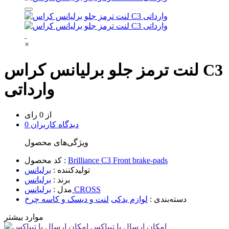
×
لنت ترمز جلو برلیانس کراس C3
وارداتی
از 0 رای
0 دیدگاه کاربران
ویژگی‌های محصول
Brilliance C3 Front brake-pads
کد محصول :
تولیدکننده :
برلیانس
برند :
برلیانس
برلیانس CROSS
مدل :
دسته‌بندی :
لوازم یدکی
لنت و دیسک و کاسه چرخ
موارد بیشتر
امکان ارسال با تیپاکس