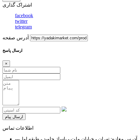
اشتراک گذاری
facebook
twitter
telegram
آدرس صفحه
ارسال پاسخ
×
ارسال پیام
اطلاعات تماس
آدرس مغازه: تهران - خیابان ملت - پاساژ جاوید - طبقه اول---