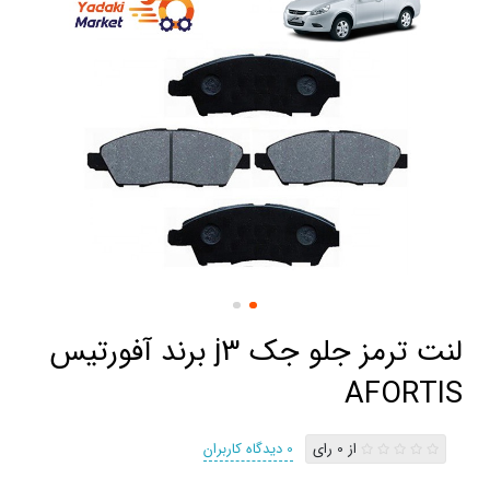
لنت ترمز جلو جک j3 برند آفورتیس
AFORTIS
از 0 رای
0 دیدگاه کاربران