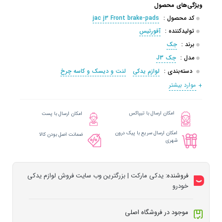
ویژگی‌های محصول
کد محصول :
jac j3 Front brake-pads
تولیدکننده :
آفورتیس
برند :
جک
مدل :
جک J3
دسته‌بندی :
لوازم یدکی
لنت و دیسک و کاسه چرخ
موارد بیشتر
امکان ارسال با تیپاکس
امکان ارسال با پست
امکان ارسال سریع با پیک درون
ضمانت اصل بودن کالا
شهری
فروشنده:
یدکی مارکت | بزرگترین وب سایت فروش لوازم یدکی
خودرو
موجود در فروشگاه اصلی