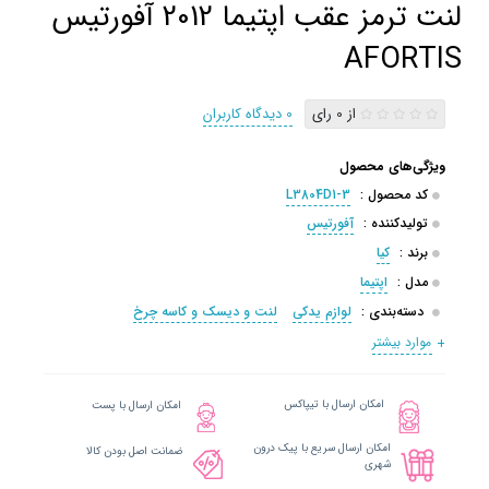
لنت ترمز عقب اپتیما 2012 آفورتیس
AFORTIS
از 0 رای
0 دیدگاه کاربران
ویژگی‌های محصول
کد محصول :
L3804D1-3
تولیدکننده :
آفورتیس
برند :
کیا
مدل :
اپتیما
دسته‌بندی :
لوازم یدکی
لنت و دیسک و کاسه چرخ
موارد بیشتر
امکان ارسال با تیپاکس
امکان ارسال با پست
امکان ارسال سریع با پیک درون
ضمانت اصل بودن کالا
شهری