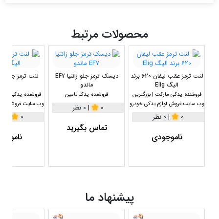
محصولات مرتبط
لنت ترمز عقب لیفان 620 برند
دیسک ترمز جلو زانتیا EF7
لنت ترمز جلو سا
الیگ Elig
ماندو
HB10
فروشنده:
یدکی مارکت | بزرگترین
فروشنده:
یدک تامین
فروشنده:
یدکی مارکت
وب سایت فروش لوازم یدکی خودرو
وب سایت فروش لواز
0
|
0 نظر
0
|
0 نظر
0
|
0 نظر
تماس بگیرید
ناموجودی
ناموجو
پیشنهاد ما