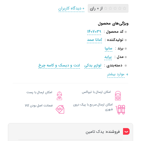
از 0 رای
0 دیدگاه کاربران
ویژگی‌های محصول
کد محصول :
1407039
تولیدکننده :
آماتا صمد
برند :
سایپا
مدل :
پراید
دسته‌بندی :
لوازم یدکی
لنت و دیسک و کاسه چرخ
موارد بیشتر
امکان ارسال با تیپاکس
امکان ارسال با پست
امکان ارسال سریع با پیک درون
ضمانت اصل بودن کالا
شهری
فروشنده:
یدک تامین