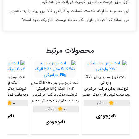
نازل ترین قیمت و بالاترین کیفیت دریافت خواهند کرد.
این مجموعه با ارائه خدمت ضمانت و گارانتی کالا این پیام را به مشتری
می رساند که " فروش پایان یک معامله نیست، آغاز یک تعهد است"
محصولات مرتبط
لنت ترمز عقب لیفان X70
وارداتی
الیگ Elig سرامیکی
لنت ترمز جلو بنز CLK350 مدل
2012 الیگ Elig سرامیکی
فروشنده:
یدکی مارکت | بزرگترین
فروشنده:
یدکی مارکت
وب سایت فروش لوازم یدکی خودرو
فروشنده:
یدکی مارکت | بزرگترین
وب سایت فروش لواز
وب سایت فروش لوازم یدکی خودرو
0
|
0 نظر
0
|
0 نظر
0
|
0 نظر
ناموجودی
ناموجو
ناموجودی