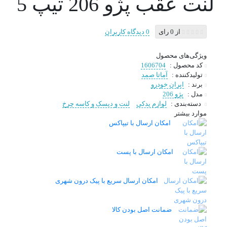
لنت عقب پژو 206 تیپ 5
از 0 رای
0 دیدگاه کاربران
ویژگی‌های محصول
کد محصول :
1606704
تولیدکننده :
آماتا صمد
برند :
ایران خودرو
مدل :
پژو 206
دسته‌بندی :
لوازم یدکی
لنت و دیسک و کاسه چرخ
موارد بیشتر
امکان ارسال با تیپاکس
امکان ارسال با پست
امکان ارسال سریع با پیک درون شهری
ضمانت اصل بودن کالا