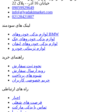
خیابان 16 آذر- - پلاک 22
09059929649
info[at]yadakimarket.com
02128421807
لینک های سودمند
لوازم یدکی خودروهای BMW
لوازم یدکی خودروهای جک
لوازم یدکی خودروهای لیفان
لوازم تزییناتی خودرو
راهنمای خرید
نحوه ثبت سفارش
رویه ارسال سفارش
شیوه های پرداخت
حریم خصوصی کاربران
راه های ارتباطی
اخبار
فرصت های شغلی
تماس با یدکی مارکت
درباره ما