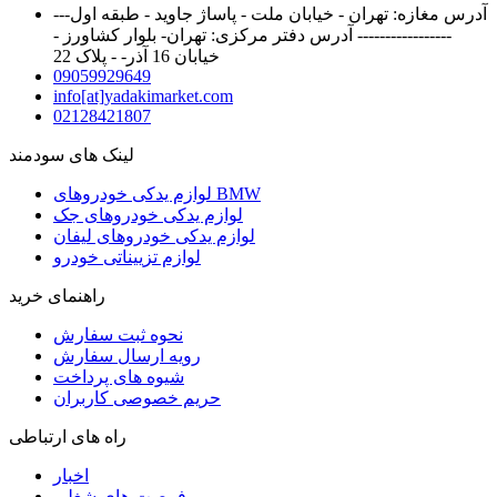
آدرس مغازه: تهران - خیابان ملت - پاساژ جاوید - طبقه اول---
----------------- آدرس دفتر مرکزی: تهران- بلوار کشاورز -
خیابان 16 آذر- - پلاک 22
09059929649
info[at]yadakimarket.com
02128421807
لینک های سودمند
لوازم یدکی خودروهای BMW
لوازم یدکی خودروهای جک
لوازم یدکی خودروهای لیفان
لوازم تزییناتی خودرو
راهنمای خرید
نحوه ثبت سفارش
رویه ارسال سفارش
شیوه های پرداخت
حریم خصوصی کاربران
راه های ارتباطی
اخبار
فرصت های شغلی