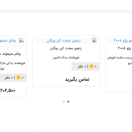
 2008
زنجیر سفت کن پیکان
واشر منیفولد هوا ا
رین وب سایت فروش
فروشنده:
یدک تامین
رو
فروشنده:
یدکی مارک
0
|
0 نظر
لوا
0
|
0 نظر
تماس بگیرید
202,500