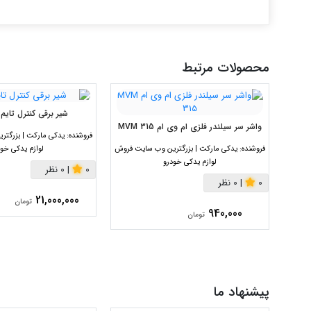
محصولات مرتبط
شیر برقی کنترل تایم پژو
واشر سر سیلندر فلزی ام وی ام MVM 315
فروشنده:
یدکی مارکت | بزرگت
فروشنده:
یدکی مارکت | بزرگترین وب سایت فروش
لوازم یدکی خود
لوازم یدکی خودرو
0
|
0 نظر
0
|
0 نظر
21,000,000
تومان
940,000
تومان
پیشنهاد ما