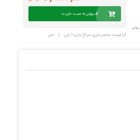
افــزودن به سبــد خریــد
 بودن
آیا قیمت مناسب‌تری سراغ دارید؟
بلی
|
خیر