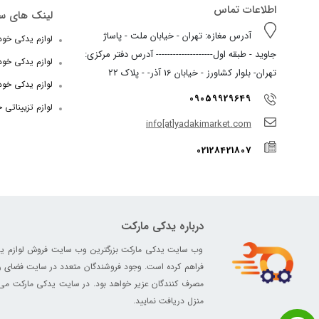
اطلاعات تماس
لینک های س
آدرس مغازه: تهران - خیابان ملت - پاساژ
لوازم یدکی خودرو
جاوید - طبقه اول-------------------- آدرس دفتر مرکزی:
لوازم یدکی خو
تهران- بلوار کشاورز - خیابان 16 آذر- - پلاک 22
لوازم یدکی خود
09059929649
لوازم تزییناتی 
info[at]yadakimarket.com
02128421807
درباره یدکی مارکت
وب سایت یدکی مارکت بزرگترین وب سایت فروش لوازم یدکی د
فراهم کرده است. وجود فروشندگان متعدد در سایت فضای رق
مصرف کنندگان عزیر خواهد بود. در سایت یدکی مارکت می تو
منزل دریافت نمایید.