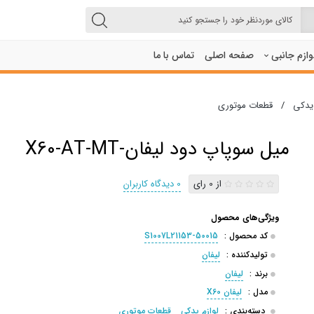
لوازم جانبی
صفحه اصلی
تماس با ما
 یدکی
/
قطعات موتوری
میل سوپاپ دود لیفان-X60-AT-MT
از 0 رای
0 دیدگاه کاربران
ویژگی‌های محصول
کد محصول :
S1007L21153-50015
تولیدکننده :
لیفان
برند :
لیفان
مدل :
لیفان X60
دسته‌بندی :
لوازم یدکی
قطعات موتوری