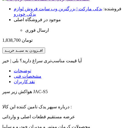
فروشنده:
یدکی مارکت | بزرگترین وب سایت فروش لوازم
یدکی خودرو
موجود در فروشگاه اصلی
ارسال فوری
تومان
1,838,700
افــزودن به سبــد خریــد
آیا قیمت مناسب‌تری سراغ دارید؟
بلی
|
خیر
توضیحات
مشخصات فنی
نقد کاربران
هواكش زير سپر JAC-S5
درباره سپهر یدک تامین کننده این کالا :
عرضه مستقیم قطعات اصلی و وارداتی
محصولات کرمان موتور و مدیران خودرو و سایپا