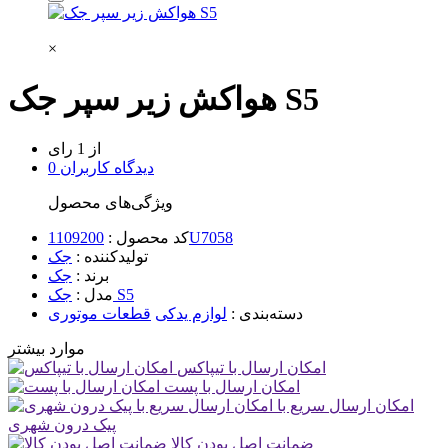
×
هواکش زیر سپر جک S5
از 1 رای
0 دیدگاه کاربران
ویژگی‌های محصول
1109200U7058
کد محصول :
تولیدکننده :
جک
برند :
جک
جک S5
مدل :
دسته‌بندی :
لوازم یدکی
قطعات موتوری
موارد بیشتر
امکان ارسال با تیپاکس
امکان ارسال با پست
امکان ارسال سریع با
پیک درون شهری
ضمانت اصل بودن کالا