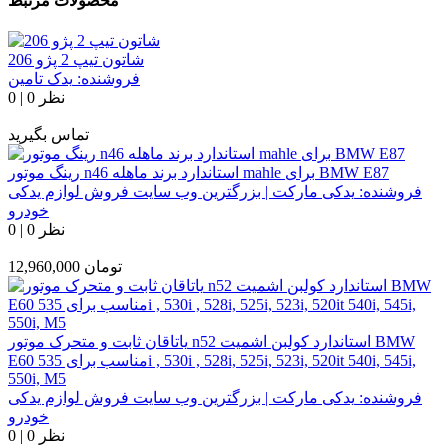
محصولات مرتبط
شاتون تیپ 2 پژو 206
فروشنده:
یدک تامین
0 نظر
|
0
تماس بگیرید
رینگ موتور n46 استاندارد برند ماهله mahle برای BMW E87
فروشنده:
یدکی مارکت | بزرگترین وب سایت فروش لوازم یدکی
خودرو
0 نظر
|
0
تومان
12,960,000
یاتاقان ثابت و متحرک موتور n52 استاندارد کولبن اشمیت BMW
E60 مناسب برای 535i , 530i , 528i, 525i, 523i, 520it 540i, 545i,
550i, M5
فروشنده:
یدکی مارکت | بزرگترین وب سایت فروش لوازم یدکی
خودرو
0 نظر
|
0