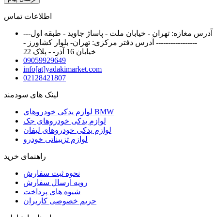
اطلاعات تماس
آدرس مغازه: تهران - خیابان ملت - پاساژ جاوید - طبقه اول---
----------------- آدرس دفتر مرکزی: تهران- بلوار کشاورز -
خیابان 16 آذر- - پلاک 22
09059929649
info[at]yadakimarket.com
02128421807
لینک های سودمند
لوازم یدکی خودروهای BMW
لوازم یدکی خودروهای جک
لوازم یدکی خودروهای لیفان
لوازم تزییناتی خودرو
راهنمای خرید
نحوه ثبت سفارش
رویه ارسال سفارش
شیوه های پرداخت
حریم خصوصی کاربران