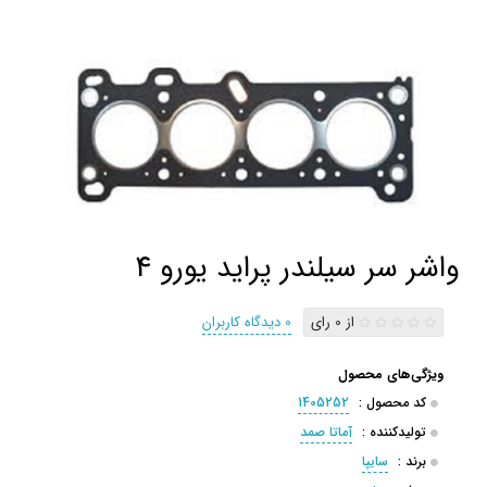
واشر سر سیلندر پراید یورو 4
از 0 رای
0 دیدگاه کاربران
ویژگی‌های محصول
کد محصول :
1405252
تولیدکننده :
آماتا صمد
برند :
سایپا