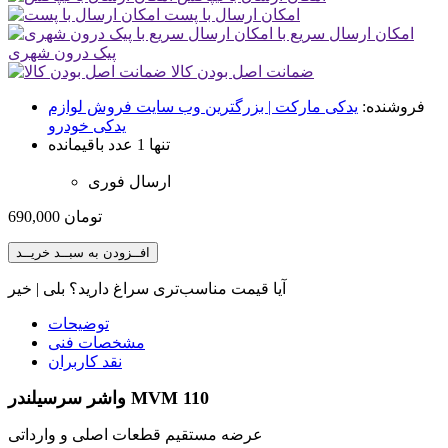
امکان ارسال با پست
امکان ارسال سریع با
پیک درون شهری
ضمانت اصل بودن کالا
فروشنده:
یدکی مارکت | بزرگترین وب سایت فروش لوازم
یدکی خودرو
تنها 1 عدد باقیمانده
ارسال فوری
تومان
690,000
افــزودن به سبــد خریــد
آیا قیمت مناسب‌تری سراغ دارید؟
بلی
|
خیر
توضیحات
مشخصات فنی
نقد کاربران
واشر سرسیلندر MVM 110
عرضه مستقیم قطعات اصلی و وارداتی