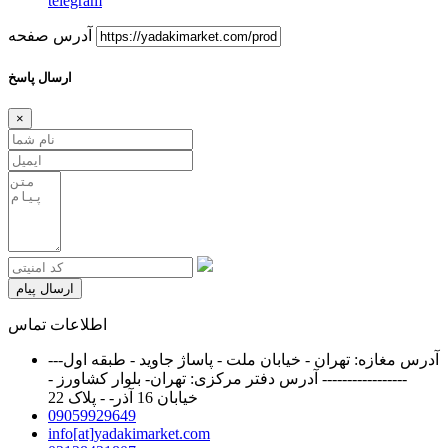
telegram
آدرس صفحه
ارسال پاسخ
×
ارسال پیام
اطلاعات تماس
آدرس مغازه: تهران - خیابان ملت - پاساژ جاوید - طبقه اول---
----------------- آدرس دفتر مرکزی: تهران- بلوار کشاورز -
خیابان 16 آذر- - پلاک 22
09059929649
info[at]yadakimarket.com