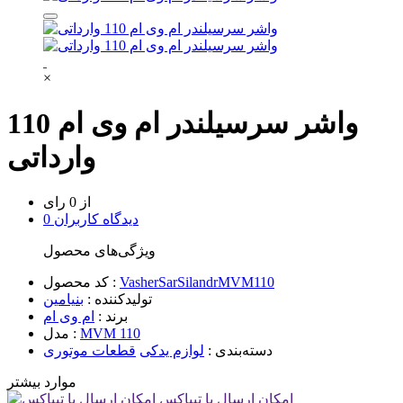
×
واشر سرسیلندر ام وی ام 110
وارداتی
از 0 رای
0 دیدگاه کاربران
ویژگی‌های محصول
VasherSarSilandrMVM110
کد محصول :
تولیدکننده :
بنیامین
برند :
ام وی ام
MVM 110
مدل :
دسته‌بندی :
لوازم یدکی
قطعات موتوری
موارد بیشتر
امکان ارسال با تیپاکس