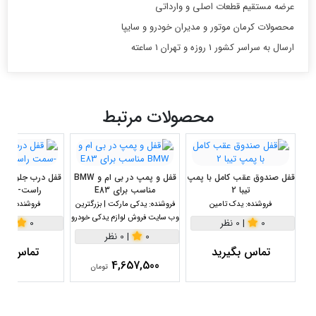
عرضه مستقیم قطعات اصلی و وارداتی
محصولات کرمان موتور و مدیران خودرو و سایپا
ارسال به سراسر کشور 1 روزه و تهران 1 ساعته
محصولات مرتبط
قفل صندوق عقب کامل با پمپ
قفل و پمپ در بی ام و BMW
تیبا 2
مناسب برای E83
راست- طرح
فروشنده:
یدک تامین
فروشنده:
یدکی مارکت | بزرگترین
فروشنده:
یدک 
وب سایت فروش لوازم یدکی خودرو
0
|
0 نظر
0
|
0 نظر
0
|
0 نظر
تماس بگیرید
تماس بگی
4,657,500
تومان