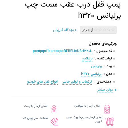
پمپ قفل درب عقب سمت چپ
برلیانس h320
از 0 رای
0 دیدگاه کاربران
ویژگی‌های محصول
کد محصول :
pompqofldarbaqabBERELIANSH320L
تولیدکننده :
برلیانس
برند :
برلیانس
مدل :
برلیانس H320
دسته‌بندی :
تزئینات و لوازم جانبی
انواع قفل های خودرو
موارد بیشتر
امکان ارسال با تیپاکس
امکان ارسال با پست
امکان ارسال سریع با پیک درون
ضمانت اصل بودن کالا
شهری