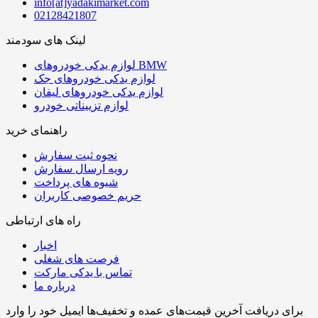
info[at]yadakimarket.com
02128421807
لینک های سودمند
لوازم یدکی خودروهای BMW
لوازم یدکی خودروهای جک
لوازم یدکی خودروهای لیفان
لوازم تزییناتی خودرو
راهنمای خرید
نحوه ثبت سفارش
رویه ارسال سفارش
شیوه های پرداخت
حریم خصوصی کاربران
راه های ارتباطی
اخبار
فرصت های شغلی
تماس با یدکی مارکت
درباره ما
برای دریافت آخرین قیمت‌های عمده و تخفیف‌ها ایمیل خود را وارد