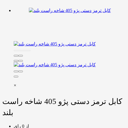
×
کابل ترمز دستی پژو 405 شاخه راست
بلند
از 0 رای