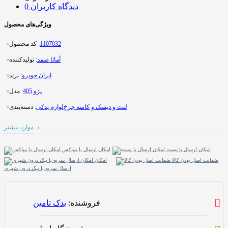
0 دیدگاه کاربران
ویژگی‌های محصول
1107032
کد محصول :
آماتا صمد
تولیدکننده :
ایران خودرو
برند :
پژو 405
مدل :
لنت و دیسک و کاسه چرخ
لوازم یدکی
دسته‌بندی :
موارد بیشتر
امکان ارسال با پست
امکان ارسال با تیپاکس
ضمانت اصل بودن کالا
امکان
ارسال سریع با پیک درون شهری
فروشنده:
یدک تامین