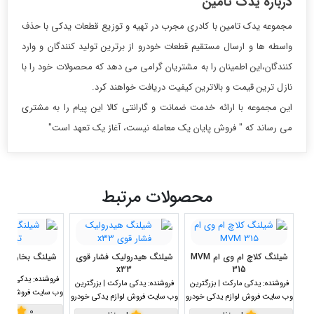
درباره یدک تامین
مجموعه یدک تامین با کادری مجرب در تهیه و توزیع قطعات یدکی با حذف
واسطه ها و ارسال مستقیم قطعات خودرو از برترین تولید کنندگان و وارد
کنندگان،این اطمینان را به مشتریان گرامی می دهد که محصولات خود را با
نازل ترین قیمت و بالاترین کیفیت دریافت خواهند کرد.
این مجموعه با ارائه خدمت ضمانت و گارانتی کالا این پیام را به مشتری
می رساند که " فروش پایان یک معامله نیست، آغاز یک تعهد است"
محصولات مرتبط
شیلنگ کلاچ ام وی ام MVM
شیلنگ هیدرولیک فشار قوی
شیلنگ بخاری کوتا
x33
315
فروشنده:
یدکی مارکت
فروشنده:
یدکی مارکت | بزرگترین
فروشنده:
یدکی مارکت | بزرگترین
وب سایت فروش لواز
وب سایت فروش لوازم یدکی خودرو
وب سایت فروش لوازم یدکی خودرو
0
|
0 نظر