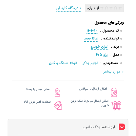
از 0 رای
0 دیدگاه کاربران
ویژگی‌های محصول
کد محصول :
1101060
تولیدکننده :
آماتا صمد
برند :
ایران خودرو
مدل :
پژو 405
دسته‌بندی :
لوازم یدکی
انواع شلنگ و کابل
موارد بیشتر
امکان ارسال با تیپاکس
امکان ارسال با پست
امکان ارسال سریع با پیک درون
ضمانت اصل بودن کالا
شهری
فروشنده:
یدک تامین