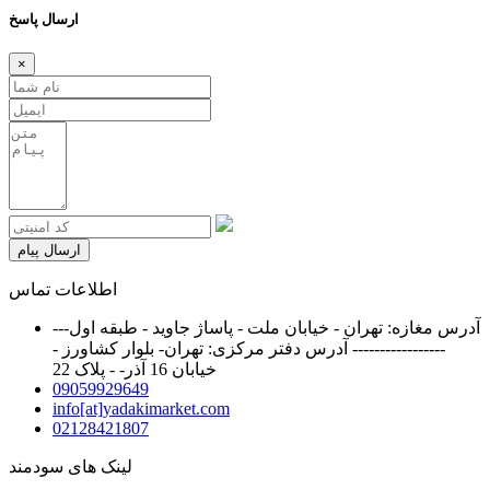
ارسال پاسخ
×
ارسال پیام
اطلاعات تماس
آدرس مغازه: تهران - خیابان ملت - پاساژ جاوید - طبقه اول---
----------------- آدرس دفتر مرکزی: تهران- بلوار کشاورز -
خیابان 16 آذر- - پلاک 22
09059929649
info[at]yadakimarket.com
02128421807
لینک های سودمند