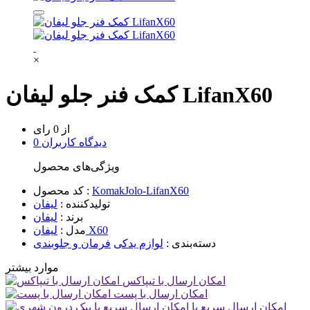
×
کمک فنر جلو لیفان LifanX60
از 0 رای
0 دیدگاه کاربران
ویژگی‌های محصول
KomakJolo-LifanX60
کد محصول :
تولیدکننده :
لیفان
برند :
لیفان
لیفان X60
مدل :
دسته‌بندی :
لوازم یدکی
فرمان و جلوبندی
موارد بیشتر
امکان ارسال با تیپاکس
امکان ارسال با پست
امکان ارسال سریع با