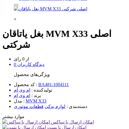
×
بغل یاتاقان MVM X33 اصلی
شرکتی
از 0 رای
0 دیدگاه کاربران
ویژگی‌های محصول
BA481-1004111
کد محصول :
تولیدکننده :
ام وی ام
برند :
ام وی ام
MVM X33
مدل :
دسته‌بندی :
لوازم یدکی
قطعات موتوری
موارد بیشتر
امکان ارسال با تیپاکس
امکان ارسال با پست