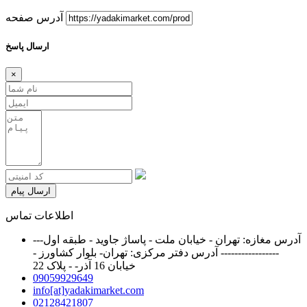
آدرس صفحه
ارسال پاسخ
×
ارسال پیام
اطلاعات تماس
آدرس مغازه: تهران - خیابان ملت - پاساژ جاوید - طبقه اول---
----------------- آدرس دفتر مرکزی: تهران- بلوار کشاورز -
خیابان 16 آذر- - پلاک 22
09059929649
info[at]yadakimarket.com
02128421807