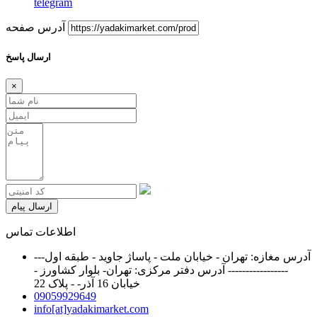
telegram
آدرس صفحه
ارسال پاسخ
×
ارسال پیام
اطلاعات تماس
آدرس مغازه: تهران - خیابان ملت - پاساژ جاوید - طبقه اول---
----------------- آدرس دفتر مرکزی: تهران- بلوار کشاورز -
خیابان 16 آذر- - پلاک 22
09059929649
info[at]yadakimarket.com