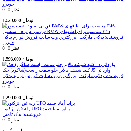
خودرو
0 نظر
|
0
تومان
1,620,000
سنسور auc فن بی ام و BMW مناسب برای اطاقهای E46
فروشنده:
یدکی مارکت | بزرگترین وب سایت فروش لوازم یدکی
خودرو
0 نظر
|
0
تومان
1,593,000
کلید شیشه بالابر جلو سمت راست(شاگرد) جک J5 وارداتی
فروشنده:
یدکی مارکت | بزرگترین وب سایت فروش لوازم یدکی
خودرو
0 نظر
|
0
تومان
1,290,000
رله فن انژکتور UFO پراید آماتا صمد
فروشنده:
یدک تامین
0 نظر
|
0
تماس بگیرید