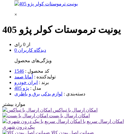
×
یونیت ترموستات کولر پژو 405
از 0 رای
0 دیدگاه کاربران
ویژگی‌های محصول
کد محصول :
1546
تولیدکننده :
آماتا صمد
برند :
ایران خودرو
مدل :
پژو 405
دسته‌بندی :
لوازم یدکی
برق و باطری
موارد بیشتر
امکان ارسال با تیپاکس
امکان ارسال با پست
امکان ارسال سریع با
پیک درون شهری
ضمانت اصل بودن کالا